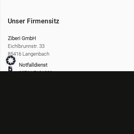
Unser Firmensitz
Ziberi GmbH
Eichlbrunnstr. 33
85416 Langenbach
Notfalldienst
08761 7181332
info@ziberi.de
Bürozeiten
Mo-Fr: 08:00 – 15:00 Uhr
Sa-So: geschlossen